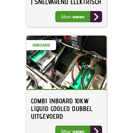
| SNELVAREND ELEKTRISCH
Meer
weten
INBOARD
COMBI INBOARD 10KW
LIQUID COOLED DUBBEL
UITGEVOERD
Meer
weten