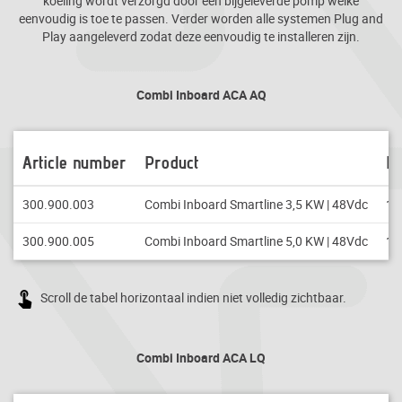
koeling wordt verzorgd door een bijgeleverde pomp welke
eenvoudig is toe te passen. Verder worden alle systemen Plug and
Play aangeleverd zodat deze eenvoudig te installeren zijn.
Combi Inboard ACA AQ
Article number
Product
R
300.900.003
Combi Inboard Smartline 3,5 KW | 48Vdc
14
300.900.005
Combi Inboard Smartline 5,0 KW | 48Vdc
12
Scroll de tabel horizontaal indien niet volledig zichtbaar.
Combi Inboard ACA LQ